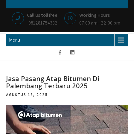
Skip
NIAGA BETON
MEMBANGUN NEGRI DENGAN IKHLAS HATI
to
Call us toll free
Working Hours
content
081281754332
07:00 am - 22-00 pm
Menu
Jasa Pasang Atap Bitumen Di
Palembang Terbaru 2025
AGUSTUS 19, 2025