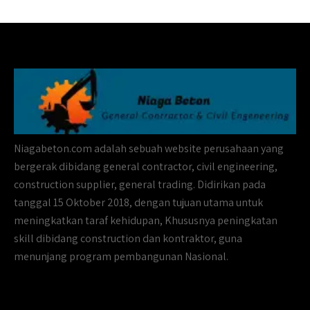
Niagabeton.com adalah sebuah website perusahaan yang
bergerak dibidang general contractor, civil engineering,
construction supplier, general trading. Didirikan pada
tanggal 15 Oktober 2018, dengan tujuan utama untuk
meningkatkan taraf kehidupan, Khususnya peningkatan
skill dibidang construction dan kontraktor, guna
menunjang program pembangunan Nasional.