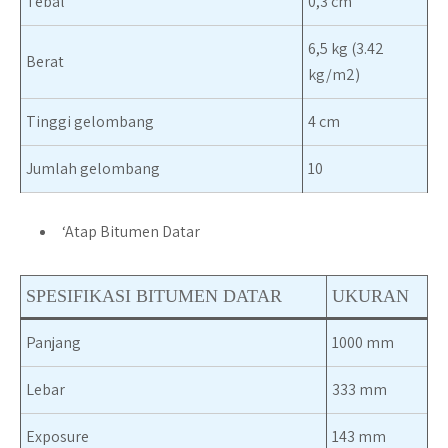
Tebal
0,3 cm
6,5 kg (3.42
Berat
kg/m2)
Tinggi gelombang
4 cm
Jumlah gelombang
10
‘
Atap Bitumen Datar
S
PESIFIKASI BITUMEN DATAR
UKURAN
Panjang
1000 mm
Lebar
333 mm
Exposure
143 mm