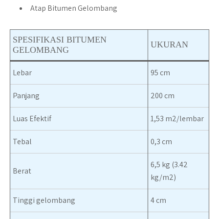
Atap Bitumen Gelombang
SPESIFIKASI BITUMEN
UKURAN
GELOMBANG
Lebar
95 cm
Panjang
200 cm
Luas Efektif
1,53 m2/lembar
Tebal
0,3 cm
6,5 kg (3.42
Berat
kg/m2)
Tinggi gelombang
4 cm