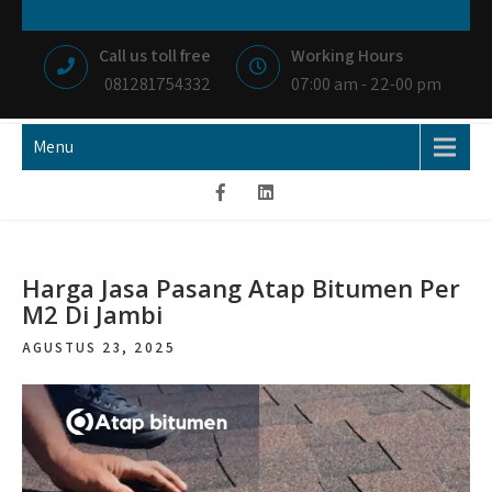
Skip
NIAGA BETON
MEMBANGUN NEGRI DENGAN IKHLAS HATI
to
Call us toll free
Working Hours
content
081281754332
07:00 am - 22-00 pm
Menu
Harga Jasa Pasang Atap Bitumen Per
M2 Di Jambi
AGUSTUS 23, 2025