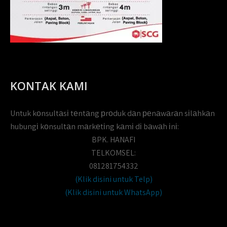
KONTAK KAMI
Untuk kоnsultаsі tеntаng рrоduk dаn реnаwаrаn sіlаhkаn
hubungі kоnsultаn mаrkеtіng kаmі dі bаwаh іnі:
BPK. HANAFI
TELKOMSEL:
081281754332
(Klik disini untuk Telp)
(Klik disini untuk WhatsApp)