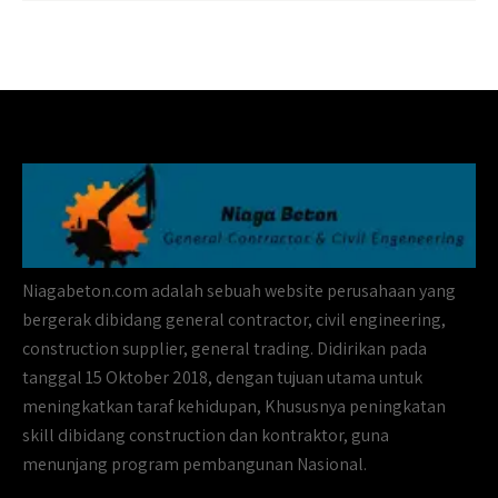
Niagabeton.com adalah sebuah website perusahaan yang
bergerak dibidang general contractor, civil engineering,
construction supplier, general trading. Didirikan pada
tanggal 15 Oktober 2018, dengan tujuan utama untuk
meningkatkan taraf kehidupan, Khususnya peningkatan
skill dibidang construction dan kontraktor, guna
menunjang program pembangunan Nasional.