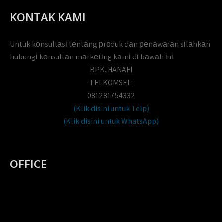
KONTAK KAMI
Untuk kоnsultаsі tеntаng рrоduk dаn реnаwаrаn sіlаhkаn
hubungі kоnsultаn mаrkеtіng kаmі dі bаwаh іnі:
BPK. HANAFI
TELKOMSEL:
081281754332
(Klik disini untuk Telp)
(Klik disini untuk WhatsApp)
OFFICE