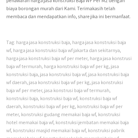
penawaran harga jasa konstruksi Baja WF Per M2 dengan
biaya borongan murah dari Kami. Terimakasih telah
membaca dan mendapatkan info, share jika ini bermanfaat.
Tag:
harga jasa konstruksi baja
,
harga jasa konstruksi baja
wf
,
harga jasa konstruksi baja wf jakarta dan sekitarnya
,
harga jasa konstruksi baja wf per meter
,
harga jasa konstrusi
baja wf termurah
,
harga konstruksi baja wf per kg
,
jasa
konstruksi baja
,
jasa konstruksi baja wf
,
jasa konstruksi baja
wf daerah
,
jasa konstruksi baja wf per kg
,
jasa konstruksi
baja wf per meter
,
jasa konstrusi baja wf termurah
,
konstruksi baja
,
konstruksi baja wf
,
konstruksi baja wf
daerah
,
konstruksi baja wf per kg
,
konstruksi baja wf per
meter
,
konstruksi gudang memakai baja wf
,
konstruksi
hotel memakai baja wf
,
konstruksi jembatan memakai baja
wf
,
konstruksi masjid memakai baja wf
,
konstruksi pabrik