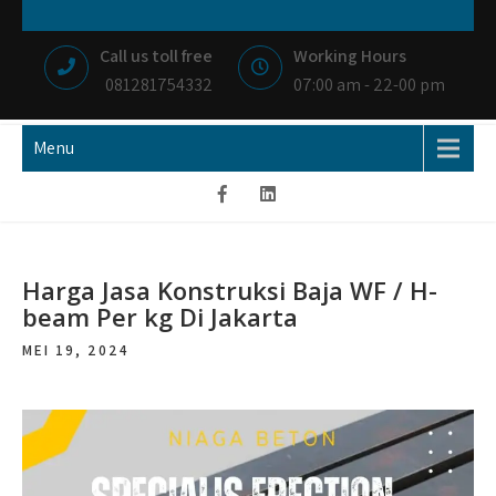
Skip
NIAGA BETON
MEMBANGUN NEGRI DENGAN IKHLAS HATI
to
Call us toll free
Working Hours
content
081281754332
07:00 am - 22-00 pm
Menu
Harga Jasa Konstruksi Baja WF / H-
beam Per kg Di Jakarta
MEI 19, 2024