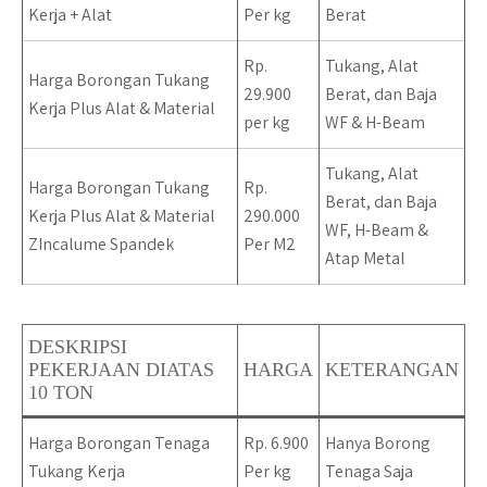
Kerja + Alat
Per kg
Berat
Rp.
Tukang, Alat
Harga Borongan Tukang
29.900
Berat, dan Baja
Kerja Plus Alat & Material
per kg
WF & H-Beam
Tukang, Alat
Harga Borongan Tukang
Rp.
Berat, dan Baja
Kerja Plus Alat & Material
290.000
WF, H-Beam &
ZIncalume Spandek
Per M2
Atap Metal
DESKRIPSI
PEKERJAAN DIATAS
HARGA
KETERANGAN
10 TON
Harga Borongan Tenaga
Rp. 6.900
Hanya Borong
Tukang Kerja
Per kg
Tenaga Saja