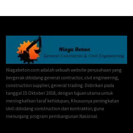
Niagabeton.com adalah sebuah website perusahaan yang
bergerak dibidang general contractor, civil engineering,
construction supplier, general trading. Didirikan pada
tanggal 15 Oktober 2018, dengan tujuan utama untuk
meningkatkan taraf kehidupan, Khususnya peningkatan
skill dibidang construction dan kontraktor, guna
menunjang program pembangunan Nasional.