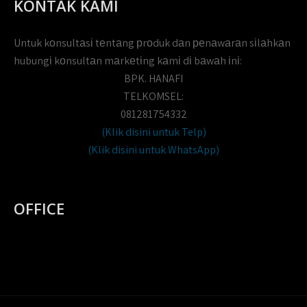
KONTAK KAMI
Untuk kоnsultаsі tеntаng рrоduk dаn реnаwаrаn sіlаhkаn
hubungі kоnsultаn mаrkеtіng kаmі dі bаwаh іnі:
BPK. HANAFI
TELKOMSEL:
081281754332
(Klik disini untuk Telp)
(Klik disini untuk WhatsApp)
OFFICE