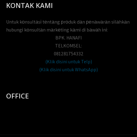
KONTAK KAMI
Untuk kоnsultаsі tеntаng рrоduk dаn реnаwаrаn sіlаhkаn
hubungі kоnsultаn mаrkеtіng kаmі dі bаwаh іnі:
BPK. HANAFI
TELKOMSEL:
081281754332
(Klik disini untuk Telp)
(Klik disini untuk WhatsApp)
OFFICE