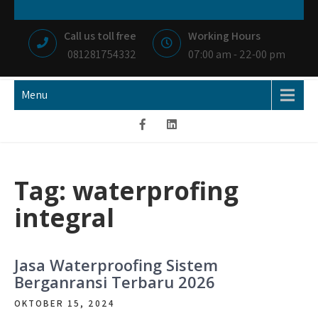
Skip
NIAGA BETON
MEMBANGUN NEGRI DENGAN IKHLAS HATI
to
Call us toll free
Working Hours
content
081281754332
07:00 am - 22-00 pm
Menu
Tag:
waterprofing
integral
Jasa Waterproofing Sistem
Berganransi Terbaru 2026
OKTOBER 15, 2024