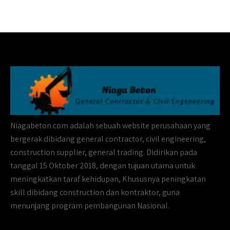
Niagabeton.com adalah sebuah website perusahaan yang
bergerak dibidang general contractor, civil engineering,
construction supplier, general trading. Didirikan pada
tanggal 15 Oktober 2018, dengan tujuan utama untuk
meningkatkan taraf kehidupan, Khususnya peningkatan
skill dibidang construction dan kontraktor, guna
menunjang program pembangunan Nasional.