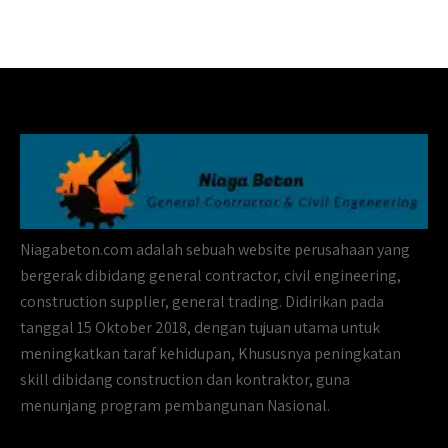
Niagabeton.com adalah sebuah website perusahaan yang
bergerak dibidang general contractor, civil engineering,
construction supplier, general trading. Didirikan pada
tanggal 15 Oktober 2018, dengan tujuan utama untuk
meningkatkan taraf kehidupan, Khususnya peningkatan
skill dibidang construction dan kontraktor, guna
menunjang program pembangunan Nasional.