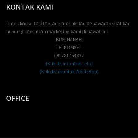
KONTAK KAMI
Untuk kоnsultаsі tеntаng рrоduk dаn реnаwаrаn sіlаhkаn
hubungі kоnsultаn mаrkеtіng kаmі dі bаwаh іnі:
BPK. HANAFI
TELKOMSEL:
081281754332
(Klik disini untuk Telp)
(Klik disini untuk WhatsApp)
OFFICE