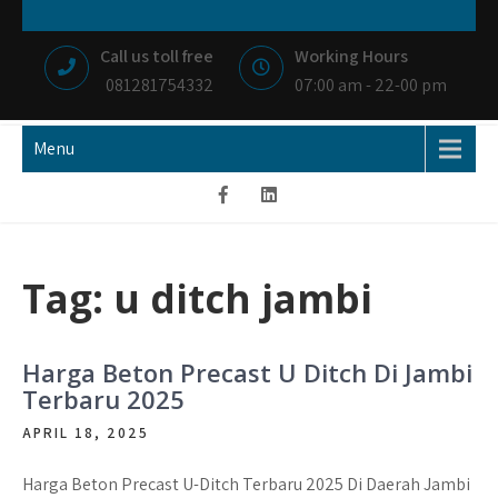
Skip
NIAGA BETON
MEMBANGUN NEGRI DENGAN IKHLAS HATI
to
Call us toll free
Working Hours
content
081281754332
07:00 am - 22-00 pm
Menu
Tag:
u ditch jambi
Harga Beton Precast U Ditch Di Jambi
Terbaru 2025
APRIL 18, 2025
Harga Beton Precast U-Ditch Terbaru 2025 Di Daerah Jambi