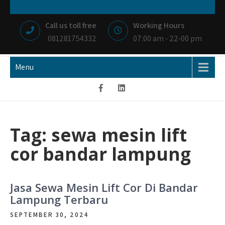
Skip
NIAGA BETON
MEMBANGUN NEGRI DENGAN IKHLAS HATI
to
Call us toll free
Working Hours
content
081281754332
07:00 am - 22-00 pm
Menu
Tag:
sewa mesin lift
cor bandar lampung
Jasa Sewa Mesin Lift Cor Di Bandar
Lampung Terbaru
SEPTEMBER 30, 2024