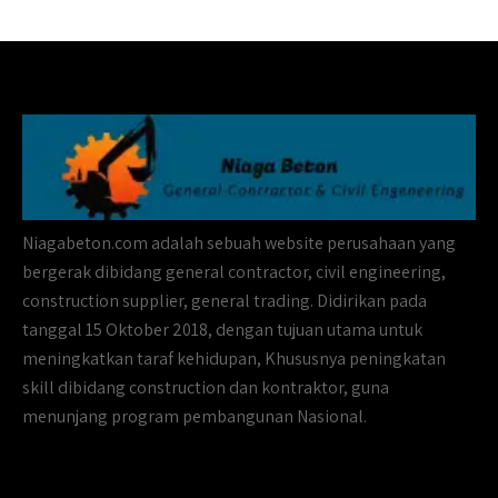
Niagabeton.com adalah sebuah website perusahaan yang
bergerak dibidang general contractor, civil engineering,
construction supplier, general trading. Didirikan pada
tanggal 15 Oktober 2018, dengan tujuan utama untuk
meningkatkan taraf kehidupan, Khususnya peningkatan
skill dibidang construction dan kontraktor, guna
menunjang program pembangunan Nasional.