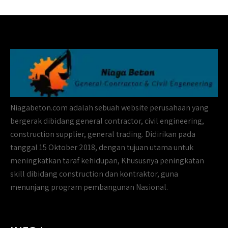
Niagabeton.com adalah sebuah website perusahaan yang
bergerak dibidang general contractor, civil engineering,
construction supplier, general trading. Didirikan pada
tanggal 15 Oktober 2018, dengan tujuan utama untuk
meningkatkan taraf kehidupan, Khususnya peningkatan
skill dibidang construction dan kontraktor, guna
menunjang program pembangunan Nasional.