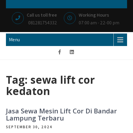
Skip
NIAGA BETON
MEMBANGUN NEGRI DENGAN IKHLAS HATI
to
Call us toll free
Working Hours
content
081281754332
07:00 am - 22-00 pm
Menu
Tag:
sewa lift cor
kedaton
Jasa Sewa Mesin Lift Cor Di Bandar
Lampung Terbaru
SEPTEMBER 30, 2024