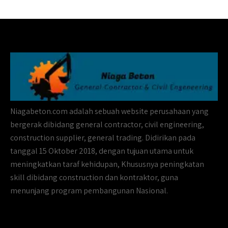
Niagabeton.com adalah sebuah website perusahaan yang
bergerak dibidang general contractor, civil engineering,
construction supplier, general trading. Didirikan pada
tanggal 15 Oktober 2018, dengan tujuan utama untuk
meningkatkan taraf kehidupan, Khususnya peningkatan
skill dibidang construction dan kontraktor, guna
menunjang program pembangunan Nasional.