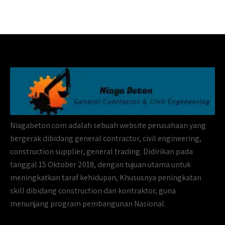
Niagabeton.com adalah sebuah website perusahaan yang
bergerak dibidang general contractor, civil engineering,
construction supplier, general trading. Didirikan pada
tanggal 15 Oktober 2018, dengan tujuan utama untuk
meningkatkan taraf kehidupan, Khususnya peningkatan
skill dibidang construction dan kontraktor, guna
menunjang program pembangunan Nasional.