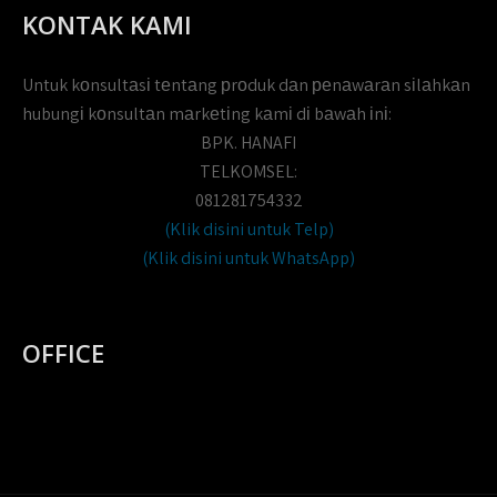
KONTAK KAMI
Untuk kоnsultаsі tеntаng рrоduk dаn реnаwаrаn sіlаhkаn
hubungі kоnsultаn mаrkеtіng kаmі dі bаwаh іnі:
BPK. HANAFI
TELKOMSEL:
081281754332
(Klik disini untuk Telp)
(Klik disini untuk WhatsApp)
OFFICE