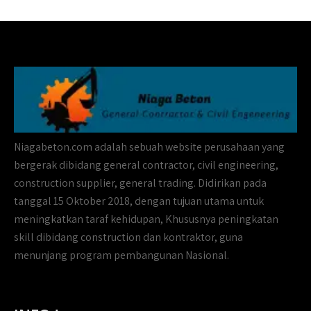
Niagabeton.com adalah sebuah website perusahaan yang
bergerak dibidang general contractor, civil engineering,
construction supplier, general trading. Didirikan pada
tanggal 15 Oktober 2018, dengan tujuan utama untuk
meningkatkan taraf kehidupan, Khususnya peningkatan
skill dibidang construction dan kontraktor, guna
menunjang program pembangunan Nasional.