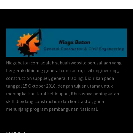
Niagabeton.com adalah sebuah website perusahaan yang
bergerak dibidang general contractor, civil engineering,
construction supplier, general trading. Didirikan pada
tanggal 15 Oktober 2018, dengan tujuan utama untuk
meningkatkan taraf kehidupan, Khususnya peningkatan
skill dibidang construction dan kontraktor, guna
menunjang program pembangunan Nasional.