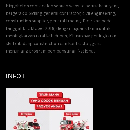
Niagabeton.com adalah sebuah website perusahaan yang
bergerak dibidang general contractor, civil engineering,
construction supplier, general trading. Didirikan pada
tanggal 15 Oktober 2018, dengan tujuan utama untuk
meningkatkan taraf kehidupan, Khususnya peningkatan
skill dibidang construction dan kontraktor, guna
menunjang program pembangunan Nasional.
INFO !