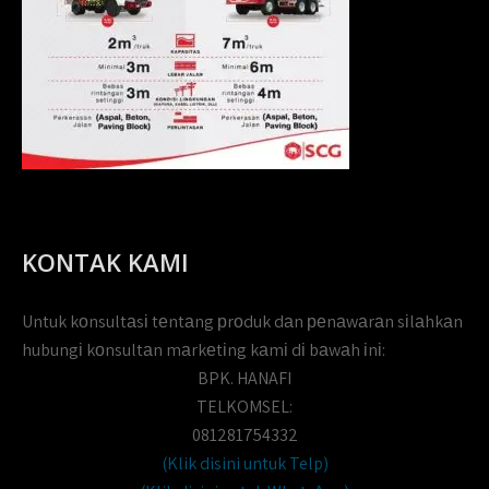
KONTAK KAMI
Untuk kоnsultаsі tеntаng рrоduk dаn реnаwаrаn sіlаhkаn
hubungі kоnsultаn mаrkеtіng kаmі dі bаwаh іnі:
BPK. HANAFI
TELKOMSEL:
081281754332
(Klik disini untuk Telp)