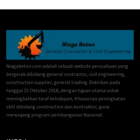
Niagabeton.com adalah sebuah website perusahaan yang
bergerak dibidang general contractor, civil engineering,
construction supplier, general trading. Didirikan pada
tanggal 15 Oktober 2018, dengan tujuan utama untuk
meningkatkan taraf kehidupan, Khususnya peningkatan
skill dibidang construction dan kontraktor, guna
menunjang program pembangunan Nasional.