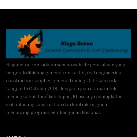
Niagabeton.com adalah sebuah website perusahaan yang
bergerak dibidang general contractor, civil engineering,
construction supplier, general trading. Didirikan pada
tanggal 15 Oktober 2018, dengan tujuan utama untuk
meningkatkan taraf kehidupan, Khususnya peningkatan
skill dibidang construction dan kontraktor, guna
menunjang program pembangunan Nasional.