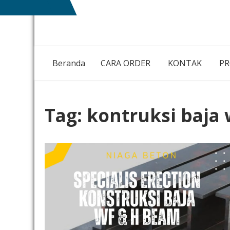
Skip
NIAGA
MEMBANGUN
to
BETON
NEGRI
content
DENGAN
IKHLAS HATI
Beranda
CARA ORDER
KONTAK
P
Tag:
kontruksi baja