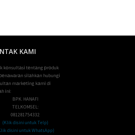
NTAK KAMI
k kоnsultаsі tеntаng рrоduk
реnаwаrаn sіlаhkаn hubungі
ultаn mаrkеtіng kаmі dі
h іnі:
BPK. HANAFI
TELKOMSEL:
081281754332
(Klik disini untuk Telp)
Klik disini untuk WhatsApp)