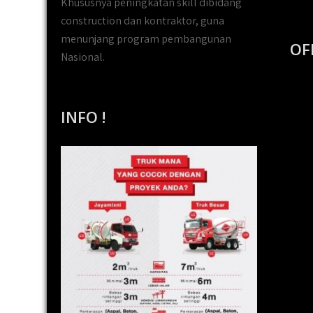
Khususnya peningkatan skill dibidang
construction dan kontraktor, guna
menunjang program pembangunan
OF
Nasional.
INFO !