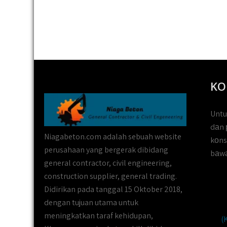
KO
Untu
dаn 
Niagabeton.com adalah sebuah website
kоns
perusahaan yang bergerak dibidang
bаwа
general contractor, civil engineering,
construction supplier, general trading.
Didirikan pada tanggal 15 Oktober 2018,
dengan tujuan utama untuk
meningkatkan taraf kehidupan,
(