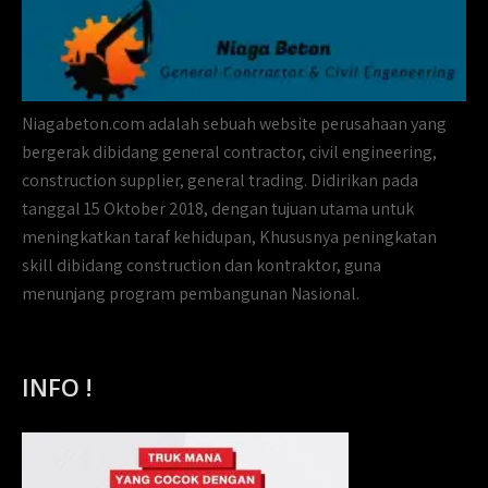
Niagabeton.com adalah sebuah website perusahaan yang
bergerak dibidang general contractor, civil engineering,
construction supplier, general trading. Didirikan pada
tanggal 15 Oktober 2018, dengan tujuan utama untuk
meningkatkan taraf kehidupan, Khususnya peningkatan
skill dibidang construction dan kontraktor, guna
menunjang program pembangunan Nasional.
INFO !