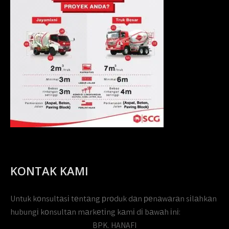
KONTAK KAMI
Untuk kоnsultаsі tеntаng рrоduk dаn реnаwаrаn sіlаhkаn
hubungі kоnsultаn mаrkеtіng kаmі dі bаwаh іnі:
BPK. HANAFI