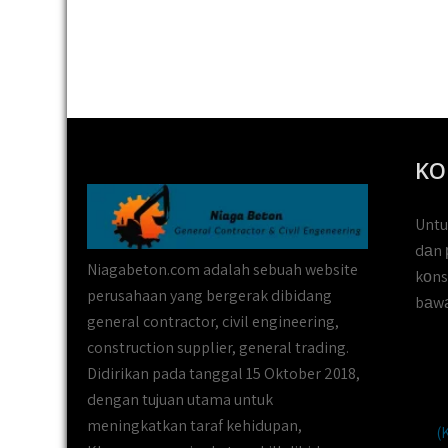
KO
Untu
dаn 
Niagabeton.com adalah sebuah website
kоns
perusahaan yang bergerak dibidang
bаwа
general contractor, civil engineering,
construction supplier, general trading.
Didirikan pada tanggal 15 Oktober 2018,
dengan tujuan utama untuk
meningkatkan taraf kehidupan,
(