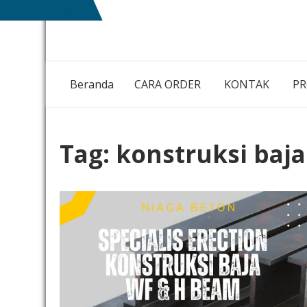
Skip
NIAGA
MEMBANGUN
to
BETON
NEGRI
content
DENGAN
IKHLAS HATI
Beranda
CARA ORDER
KONTAK
P
Tag:
konstruksi baja