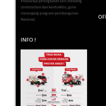
Khususnya peningkatan skill dibidang
construction dan kontraktor, guna
menunjang program pembangunan
OF
Nasional.
INFO !