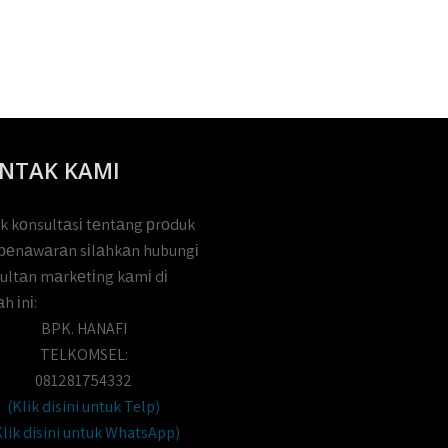
NTAK KAMI
k kоnsultаsі tеntаng рrоduk
реnаwаrаn sіlаhkаn hubungі
ultаn mаrkеtіng kаmі dі
h іnі:
BPK. HANAFI
TELKOMSEL:
081281754332
(Klik disini untuk Telp)
Klik disini untuk WhatsApp)