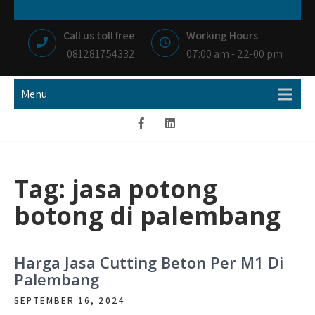
Skip
NIAGA BETON
MEMBANGUN NEGRI DENGAN IKHLAS HATI
to
Call us toll free
Working Hours
content
081281754332
07:00 am - 22-00 pm
Menu
Tag:
jasa potong
botong di palembang
Harga Jasa Cutting Beton Per M1 Di
Palembang
SEPTEMBER 16, 2024