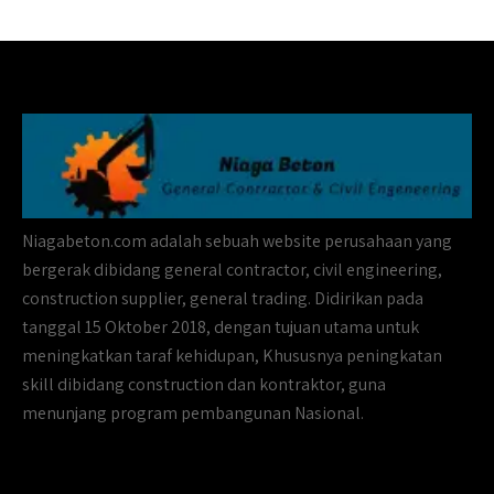
Niagabeton.com adalah sebuah website perusahaan yang
bergerak dibidang general contractor, civil engineering,
construction supplier, general trading. Didirikan pada
tanggal 15 Oktober 2018, dengan tujuan utama untuk
meningkatkan taraf kehidupan, Khususnya peningkatan
skill dibidang construction dan kontraktor, guna
menunjang program pembangunan Nasional.