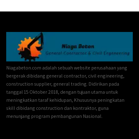
Niagabeton.com adalah sebuah website perusahaan yang
bergerak dibidang general contractor, civil engineering,
construction supplier, general trading. Didirikan pada
tanggal 15 Oktober 2018, dengan tujuan utama untuk
meningkatkan taraf kehidupan, Khususnya peningkatan
skill dibidang construction dan kontraktor, guna
menunjang program pembangunan Nasional.