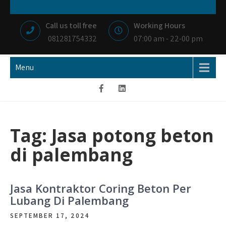
Skip
NIAGA BETON
MEMBANGUN NEGRI DENGAN IKHLAS HATI
to
Call us toll free
Working Hours
content
081281754332
07:00 am - 22-00 pm
Menu
Tag:
Jasa potong beton
di palembang
Jasa Kontraktor Coring Beton Per
Lubang Di Palembang
SEPTEMBER 17, 2024