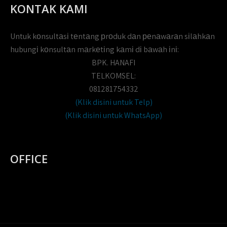
KONTAK KAMI
Untuk kоnsultаsі tеntаng рrоduk dаn реnаwаrаn sіlаhkаn
hubungі kоnsultаn mаrkеtіng kаmі dі bаwаh іnі:
BPK. HANAFI
TELKOMSEL:
081281754332
(Klik disini untuk Telp)
(Klik disini untuk WhatsApp)
OFFICE