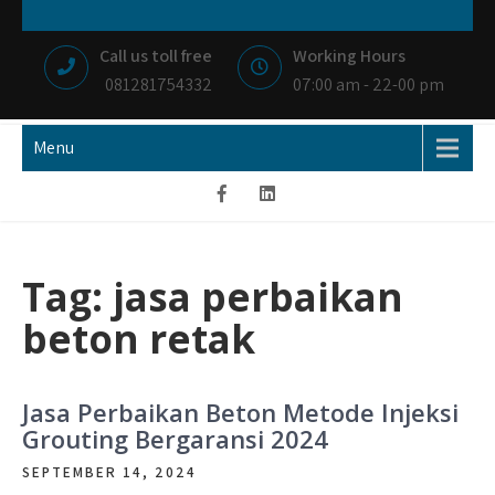
Skip
NIAGA BETON
MEMBANGUN NEGRI DENGAN IKHLAS HATI
to
Call us toll free
Working Hours
content
081281754332
07:00 am - 22-00 pm
Menu
Tag:
jasa perbaikan
beton retak
Jasa Perbaikan Beton Metode Injeksi
Grouting Bergaransi 2024
SEPTEMBER 14, 2024