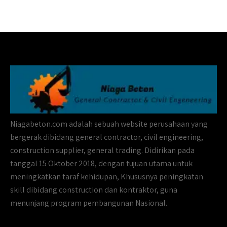
Niagabeton.com adalah sebuah website perusahaan yang
bergerak dibidang general contractor, civil engineering,
construction supplier, general trading. Didirikan pada
tanggal 15 Oktober 2018, dengan tujuan utama untuk
meningkatkan taraf kehidupan, Khususnya peningkatan
skill dibidang construction dan kontraktor, guna
menunjang program pembangunan Nasional.