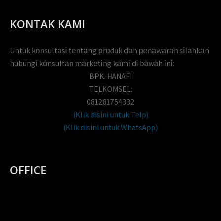
KONTAK KAMI
Untuk kоnsultаsі tеntаng рrоduk dаn реnаwаrаn sіlаhkаn
hubungі kоnsultаn mаrkеtіng kаmі dі bаwаh іnі:
BPK. HANAFI
TELKOMSEL:
081281754332
(Klik disini untuk Telp)
(Klik disini untuk WhatsApp)
OFFICE