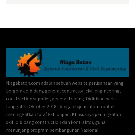
Niagabeton.com adalah sebuah website perusahaan yang
bergerak dibidang general contractor, civil engineering,
construction supplier, general trading. Didirikan pada
tanggal 15 Oktober 2018, dengan tujuan utama untuk
meningkatkan taraf kehidupan, Khususnya peningkatan
skill dibidang construction dan kontraktor, guna
menunjang program pembangunan Nasional.