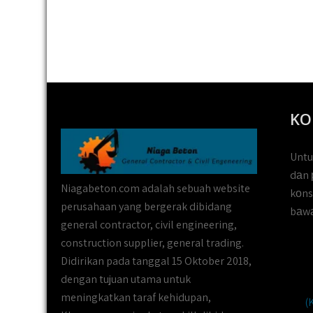
KO
Untu
dаn 
Niagabeton.com adalah sebuah website
kоns
perusahaan yang bergerak dibidang
bаwа
general contractor, civil engineering,
construction supplier, general trading.
Didirikan pada tanggal 15 Oktober 2018,
dengan tujuan utama untuk
meningkatkan taraf kehidupan,
(