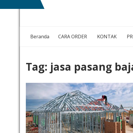
Skip
NIAGA
MEMBANGUN
to
BETON
NEGRI
content
DENGAN
IKHLAS HATI
Beranda
CARA ORDER
KONTAK
P
Tag:
jasa pasang ba