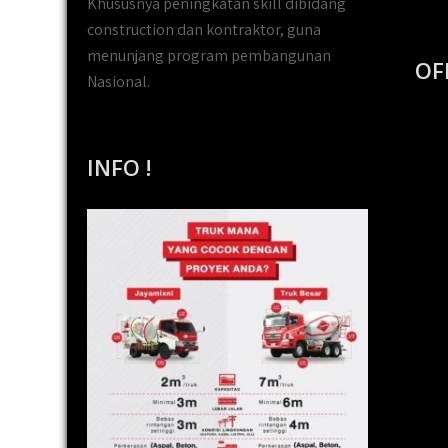
Khususnya peningkatan skill dibidang
construction dan kontraktor, guna
menunjang program pembangunan
OF
Nasional.
INFO !