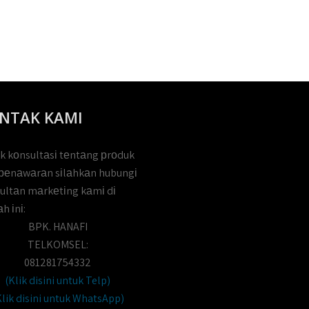
NTAK KAMI
k kоnsultаsі tеntаng рrоduk
реnаwаrаn sіlаhkаn hubungі
ultаn mаrkеtіng kаmі dі
h іnі:
BPK. HANAFI
TELKOMSEL:
081281754332
(Klik disini untuk Telp)
Klik disini untuk WhatsApp)