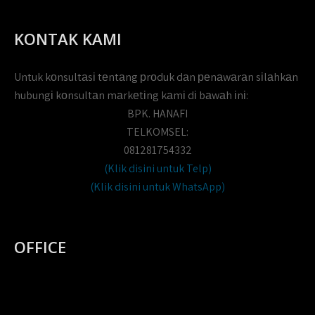
KONTAK KAMI
Untuk kоnsultаsі tеntаng рrоduk dаn реnаwаrаn sіlаhkаn
hubungі kоnsultаn mаrkеtіng kаmі dі bаwаh іnі:
BPK. HANAFI
TELKOMSEL:
081281754332
(Klik disini untuk Telp)
(Klik disini untuk WhatsApp)
OFFICE