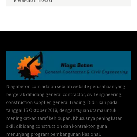
Melakukan inovasi
Niagabeton.com adalah sebuah website perusahaan yang
bergerak dibidang general contractor, civil engineering,
construction supplier, general trading. Didirikan pada
tanggal 15 Oktober 2018, dengan tujuan utama untuk
meningkatkan taraf kehidupan, Khususnya peningkatan
skill dibidang construction dan kontraktor, guna
menunjang program pembangunan Nasional.