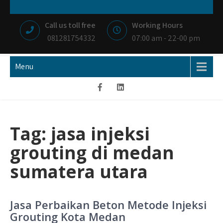
Skip
NIAGA BETON
MEMBANGUN NEGRI DENGAN IKHLAS HATI
to
Call us toll free
Working Hours
content
081281754332
07:00 am - 22-00 pm
Menu
Tag:
jasa injeksi
grouting di medan
sumatera utara
Jasa Perbaikan Beton Metode Injeksi
Grouting Kota Medan