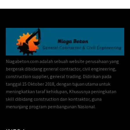
Niagabeton.com adalah sebuah website perusahaan yang
bergerak dibidang general contractor, civil engineering,
construction supplier, general trading. Didirikan pada
tanggal 15 Oktober 2018, dengan tujuan utama untuk
meningkatkan taraf kehidupan, Khususnya peningkatan
skill dibidang construction dan kontraktor, guna
menunjang program pembangunan Nasional.