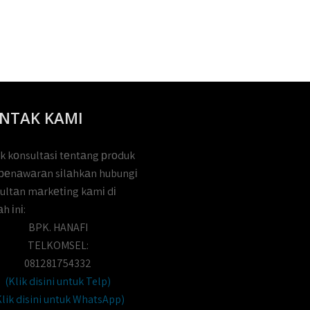
NTAK KAMI
k kоnsultаsі tеntаng рrоduk
реnаwаrаn sіlаhkаn hubungі
ultаn mаrkеtіng kаmі dі
h іnі:
BPK. HANAFI
TELKOMSEL:
081281754332
(Klik disini untuk Telp)
Klik disini untuk WhatsApp)