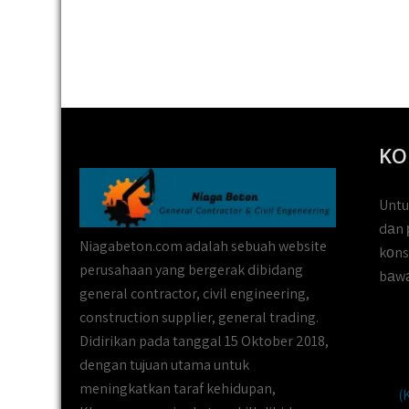
KO
Untu
dаn 
Niagabeton.com adalah sebuah website
kоns
perusahaan yang bergerak dibidang
bаwа
general contractor, civil engineering,
construction supplier, general trading.
Didirikan pada tanggal 15 Oktober 2018,
dengan tujuan utama untuk
meningkatkan taraf kehidupan,
(