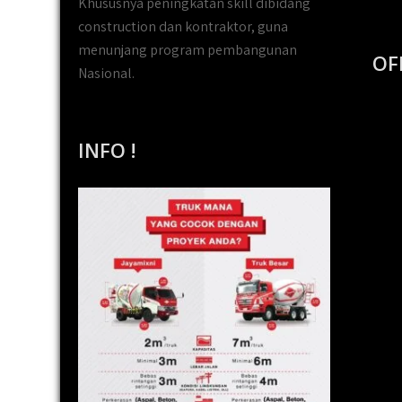
Khususnya peningkatan skill dibidang
construction dan kontraktor, guna
menunjang program pembangunan
OF
Nasional.
INFO !