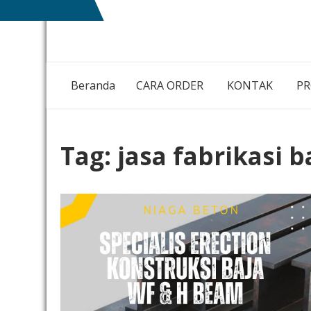
Skip
NIAGA
MEMBANGUN
to
BETON
NEGRI
content
DENGAN
IKHLAS HATI
Beranda
CARA ORDER
KONTAK
P
Tag:
jasa fabrikasi 