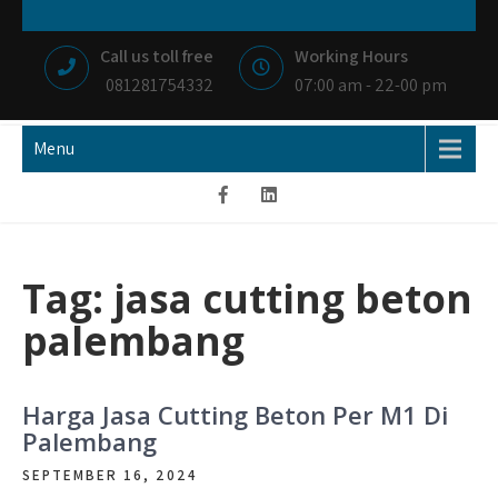
Skip
NIAGA BETON
MEMBANGUN NEGRI DENGAN IKHLAS HATI
to
Call us toll free
Working Hours
content
081281754332
07:00 am - 22-00 pm
Menu
Tag:
jasa cutting beton
palembang
Harga Jasa Cutting Beton Per M1 Di
Palembang
SEPTEMBER 16, 2024