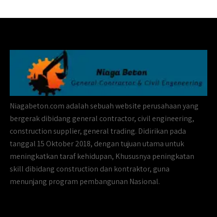
Niagabeton.com adalah sebuah website perusahaan yang
bergerak dibidang general contractor, civil engineering,
construction supplier, general trading. Didirikan pada
tanggal 15 Oktober 2018, dengan tujuan utama untuk
meningkatkan taraf kehidupan, Khususnya peningkatan
skill dibidang construction dan kontraktor, guna
menunjang program pembangunan Nasional.