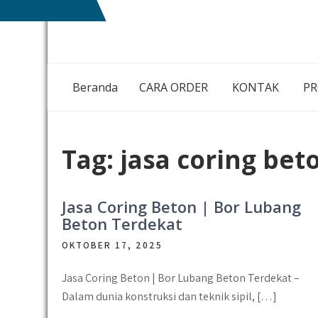
Skip
NIAGA
MEMBANGUN
to
BETON
NEGRI
content
DENGAN
IKHLAS HATI
Beranda
CARA ORDER
KONTAK
P
Tag:
jasa coring be
Jasa Coring Beton | Bor Lubang
Beton Terdekat
OKTOBER 17, 2025
Jasa Coring Beton | Bor Lubang Beton Terdekat –
Dalam dunia konstruksi dan teknik sipil, […]