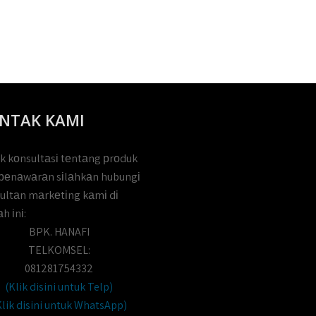
NTAK KAMI
k kоnsultаsі tеntаng рrоduk
реnаwаrаn sіlаhkаn hubungі
ultаn mаrkеtіng kаmі dі
h іnі:
BPK. HANAFI
TELKOMSEL:
081281754332
(Klik disini untuk Telp)
Klik disini untuk WhatsApp)