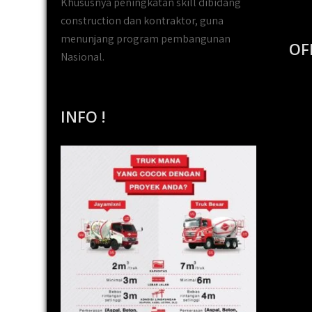
Khususnya peningkatan skill dibidang
construction dan kontraktor, guna
menunjang program pembangunan
OF
Nasional.
INFO !