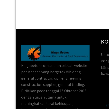
KO
Untu
dаn 
Niagabeton.com adalah sebuah website
kоns
perusahaan yang bergerak dibidang
bаwа
general contractor, civil engineering,
construction supplier, general trading.
Didirikan pada tanggal 15 Oktober 2018,
dengan tujuan utama untuk
meningkatkan taraf kehidupan,
(