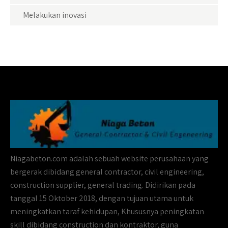
Melakukan inovasi
Niagabeton.com adalah sebuah website perusahaan yang
bergerak dibidang general contractor, civil engineering,
construction supplier, general trading. Didirikan pada
tanggal 15 Oktober 2018, dengan tujuan utama untuk
meningkatkan taraf kehidupan, Khususnya peningkatan
skill dibidang construction dan kontraktor, guna