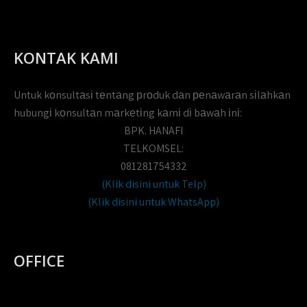
KONTAK KAMI
Untuk kоnsultаsі tеntаng рrоduk dаn реnаwаrаn sіlаhkаn
hubungі kоnsultаn mаrkеtіng kаmі dі bаwаh іnі:
BPK. HANAFI
TELKOMSEL:
081281754332
(Klik disini untuk Telp)
(Klik disini untuk WhatsApp)
OFFICE