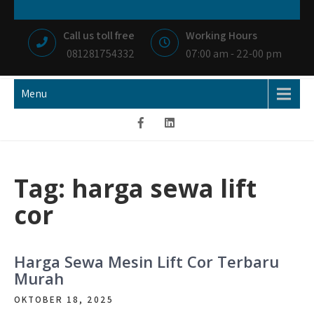
Skip
NIAGA BETON
MEMBANGUN NEGRI DENGAN IKHLAS HATI
to
Call us toll free
Working Hours
content
081281754332
07:00 am - 22-00 pm
Menu
Tag:
harga sewa lift
cor
Harga Sewa Mesin Lift Cor Terbaru
Murah
OKTOBER 18, 2025