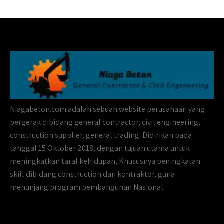
Niagabeton.com adalah sebuah website perusahaan yang
bergerak dibidang general contractor, civil engineering,
construction supplier, general trading. Didirikan pada
tanggal 15 Oktober 2018, dengan tujuan utama untuk
meningkatkan taraf kehidupan, Khususnya peningkatan
skill dibidang construction dan kontraktor, guna
menunjang program pembangunan Nasional.