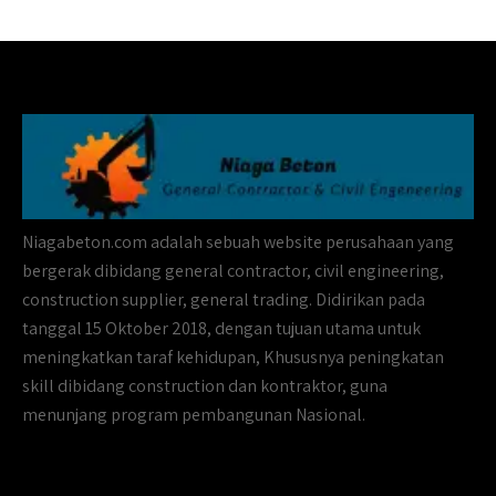
Niagabeton.com adalah sebuah website perusahaan yang
bergerak dibidang general contractor, civil engineering,
construction supplier, general trading. Didirikan pada
tanggal 15 Oktober 2018, dengan tujuan utama untuk
meningkatkan taraf kehidupan, Khususnya peningkatan
skill dibidang construction dan kontraktor, guna
menunjang program pembangunan Nasional.