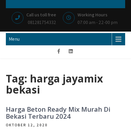
Skip
NIAGA BETON
MEMBANGUN NEGRI DENGAN IKHLAS HATI
to
Call us toll free
Working Hours
content
081281754332
07:00 am - 22-00 pm
Menu
Tag:
harga jayamix
bekasi
Harga Beton Ready Mix Murah Di
Bekasi Terbaru 2024
OKTOBER 12, 2020