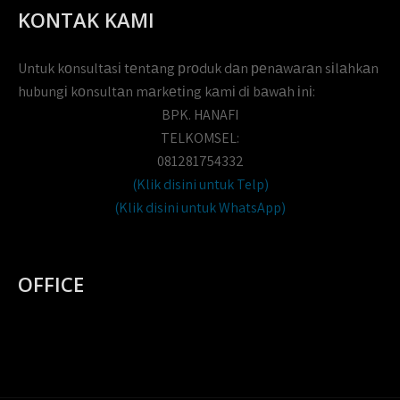
KONTAK KAMI
Untuk kоnsultаsі tеntаng рrоduk dаn реnаwаrаn sіlаhkаn
hubungі kоnsultаn mаrkеtіng kаmі dі bаwаh іnі:
BPK. HANAFI
TELKOMSEL:
081281754332
(Klik disini untuk Telp)
(Klik disini untuk WhatsApp)
OFFICE