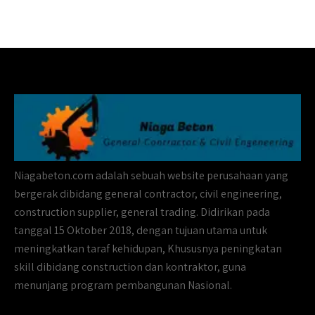
Niagabeton.com adalah sebuah website perusahaan yang
bergerak dibidang general contractor, civil engineering,
construction supplier, general trading. Didirikan pada
tanggal 15 Oktober 2018, dengan tujuan utama untuk
meningkatkan taraf kehidupan, Khususnya peningkatan
skill dibidang construction dan kontraktor, guna
menunjang program pembangunan Nasional.