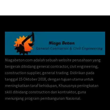
Niagabeton.com adalah sebuah website perusahaan yang
bergerak dibidang general contractor, civil engineering,
construction supplier, general trading. Didirikan pada
tanggal 15 Oktober 2018, dengan tujuan utama untuk
meningkatkan taraf kehidupan, Khususnya peningkatan
skill dibidang construction dan kontraktor, guna
menunjang program pembangunan Nasional.