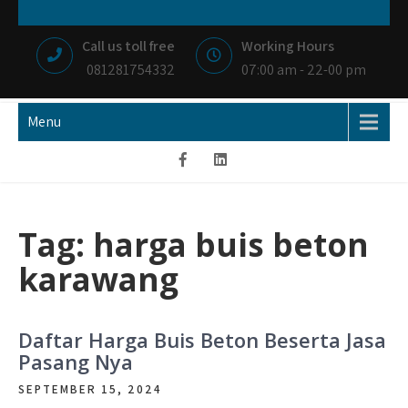
Skip
NIAGA BETON
MEMBANGUN NEGRI DENGAN IKHLAS HATI
to
Call us toll free
Working Hours
content
081281754332
07:00 am - 22-00 pm
Menu
Tag:
harga buis beton
karawang
Daftar Harga Buis Beton Beserta Jasa
Pasang Nya
SEPTEMBER 15, 2024