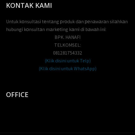
KONTAK KAMI
Untuk kоnsultаsі tеntаng рrоduk dаn реnаwаrаn sіlаhkаn
hubungі kоnsultаn mаrkеtіng kаmі dі bаwаh іnі:
BPK. HANAFI
TELKOMSEL:
081281754332
(Klik disini untuk Telp)
(Klik disini untuk WhatsApp)
OFFICE