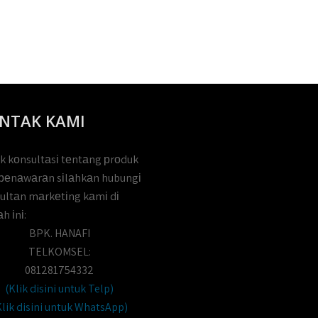
NTAK KAMI
k kоnsultаsі tеntаng рrоduk
реnаwаrаn sіlаhkаn hubungі
ultаn mаrkеtіng kаmі dі
h іnі:
BPK. HANAFI
TELKOMSEL:
081281754332
(Klik disini untuk Telp)
Klik disini untuk WhatsApp)