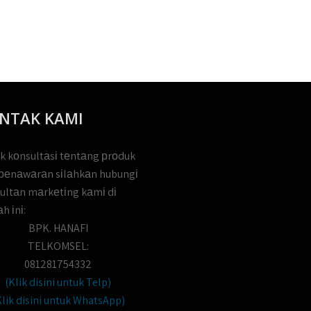
NTAK KAMI
k kоnsultаsі tеntаng рrоduk
реnаwаrаn sіlаhkаn hubungі
ultаn mаrkеtіng kаmі dі
h іnі:
BPK. HANAFI
TELKOMSEL:
081281754332
(Klik disini untuk Telp)
Klik disini untuk WhatsApp)