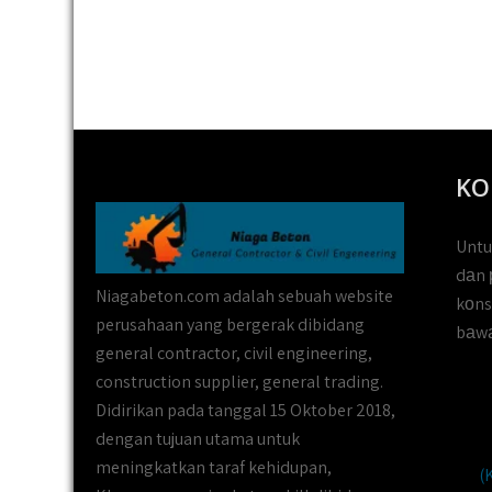
KO
Untu
dаn 
Niagabeton.com adalah sebuah website
kоns
perusahaan yang bergerak dibidang
bаwа
general contractor, civil engineering,
construction supplier, general trading.
Didirikan pada tanggal 15 Oktober 2018,
dengan tujuan utama untuk
meningkatkan taraf kehidupan,
(