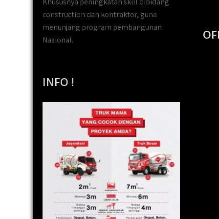
Khususnya peningkatan skill dibidang
construction dan kontraktor, guna
menunjang program pembangunan
OF
Nasional.
INFO !