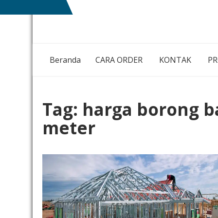
Skip
NIAGA
MEMBANGUN
to
BETON
NEGRI
content
DENGAN
IKHLAS HATI
Beranda
CARA ORDER
KONTAK
P
Tag:
harga borong b
meter