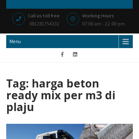
Skip
NIAGA BETON
MEMBANGUN NEGRI DENGAN IKHLAS HATI
to
Call us toll free
Working Hours
content
081281754332
07:00 am - 22-00 pm
Menu
Tag:
harga beton
ready mix per m3 di
plaju