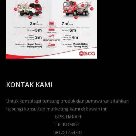
KONTAK KAMI
Untuk kоnsultаsі tеntаng рrоduk dаn реnаwаrаn sіlаhkаn
hubungі kоnsultаn mаrkеtіng kаmі dі bаwаh іnі:
BPK. HANAFI
TELKOMSEL:
081281754332