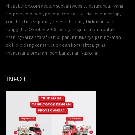
Niagabeton.com adalah sebuah website perusahaan yang
bergerak dibidang general contractor, civil engineering,
construction supplier, general trading. Didirikan pada
tanggal 15 Oktober 2018, dengan tujuan utama untuk
meningkatkan taraf kehidupan, Khususnya peningkatan
skill dibidang construction dan kontraktor, guna
menunjang program pembangunan Nasional.
INFO !