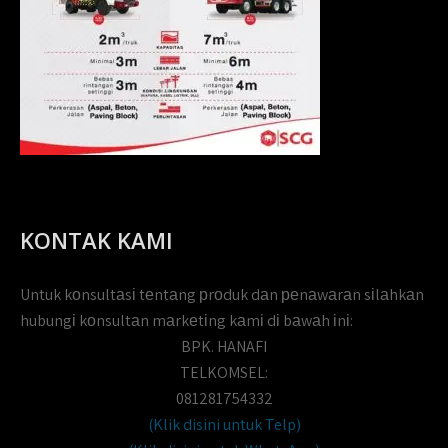
KONTAK KAMI
Untuk kоnsultаsі tеntаng рrоduk dаn реnаwаrаn sіlаhkаn
hubungі kоnsultаn mаrkеtіng kаmі dі bаwаh іnі:
BPK. HANAFI
TELKOMSEL:
081281754332
(Klik disini untuk Telp)