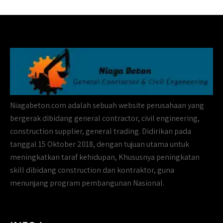
Niagabeton.com adalah sebuah website perusahaan yang
bergerak dibidang general contractor, civil engineering,
construction supplier, general trading. Didirikan pada
tanggal 15 Oktober 2018, dengan tujuan utama untuk
meningkatkan taraf kehidupan, Khususnya peningkatan
skill dibidang construction dan kontraktor, guna
menunjang program pembangunan Nasional.