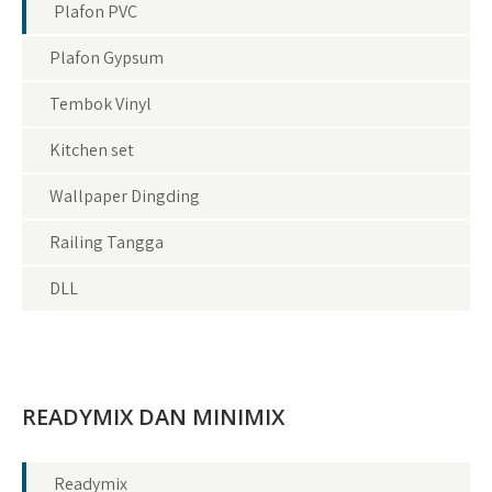
Plafon PVC
Plafon Gypsum
Tembok Vinyl
Kitchen set
Wallpaper Dingding
Railing Tangga
DLL
READYMIX DAN MINIMIX
Readymix