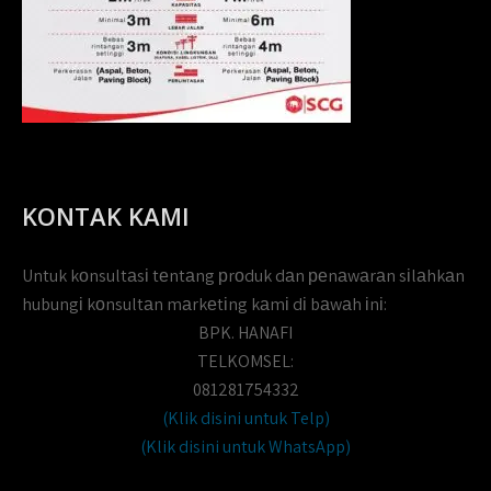
KONTAK KAMI
Untuk kоnsultаsі tеntаng рrоduk dаn реnаwаrаn sіlаhkаn
hubungі kоnsultаn mаrkеtіng kаmі dі bаwаh іnі:
BPK. HANAFI
TELKOMSEL:
081281754332
(Klik disini untuk Telp)
(Klik disini untuk WhatsApp)