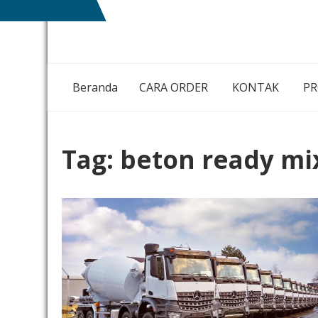
Skip
NIAGA
MEMBANGUN
to
BETON
NEGRI
content
DENGAN
IKHLAS HATI
Beranda
CARA ORDER
KONTAK
P
Tag:
beton ready mi