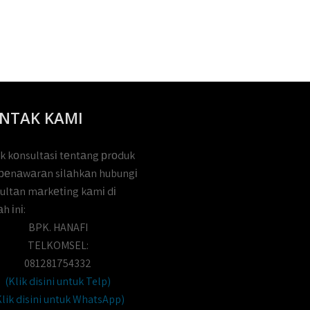
NTAK KAMI
k kоnsultаsі tеntаng рrоduk
реnаwаrаn sіlаhkаn hubungі
ultаn mаrkеtіng kаmі dі
h іnі:
BPK. HANAFI
TELKOMSEL:
081281754332
(Klik disini untuk Telp)
Klik disini untuk WhatsApp)