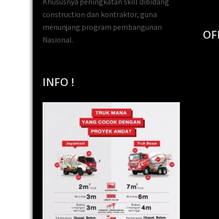
Khususnya peningkatan skill dibidang
construction dan kontraktor, guna
menunjang program pembangunan
OF
Nasional.
INFO !