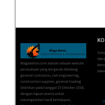
KO
Untu
dаn 
Niagabeton.com adalah sebuah website
kоns
perusahaan yang bergerak dibidang
bаwа
general contractor, civil engineering,
construction supplier, general trading.
Didirikan pada tanggal 15 Oktober 2018,
dengan tujuan utama untuk
meningkatkan taraf kehidupan,
(