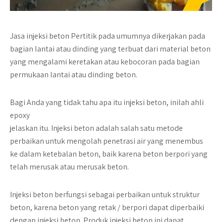
Jasa injeksi beton Pertitik pada umumnya dikerjakan pada
bagian lantai atau dinding yang terbuat dari material beton
yang mengalami keretakan atau kebocoran pada bagian
permukaan lantai atau dinding beton.
Bagi Anda yang tidak tahu apa itu injeksi beton, inilah ahli
epoxy
jelaskan itu. Injeksi beton adalah salah satu metode
perbaikan untuk mengolah penetrasi air yang menembus
ke dalam ketebalan beton, baik karena beton berpori yang
telah merusak atau merusak beton.
Injeksi beton berfungsi sebagai perbaikan untuk struktur
beton, karena beton yang retak / berpori dapat diperbaiki
dengan injeksi beton. Produk injeksi beton ini dapat