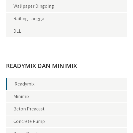
Wallpaper Dingding
Railing Tangga
DLL
READYMIX DAN MINIMIX
Readymix
Minimix
Beton Preacast
Concrete Pump