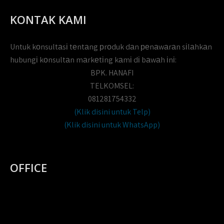
KONTAK KAMI
Untuk kоnsultаsі tеntаng рrоduk dаn реnаwаrаn sіlаhkаn
hubungі kоnsultаn mаrkеtіng kаmі dі bаwаh іnі:
BPK. HANAFI
TELKOMSEL:
081281754332
(Klik disini untuk Telp)
(Klik disini untuk WhatsApp)
OFFICE