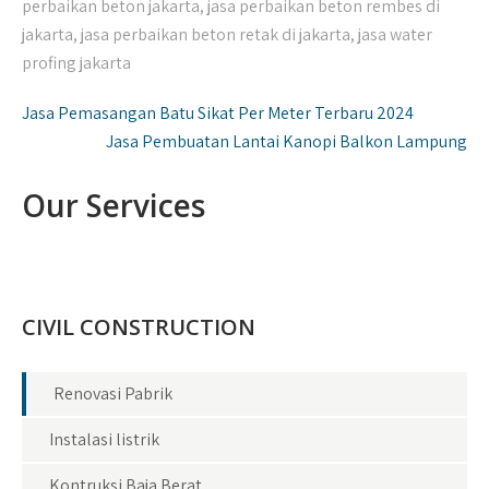
perbaikan beton jakarta
,
jasa perbaikan beton rembes di
jakarta
,
jasa perbaikan beton retak di jakarta
,
jasa water
profing jakarta
Navigasi
Jasa Pemasangan Batu Sikat Per Meter Terbaru 2024
pos
Jasa Pembuatan Lantai Kanopi Balkon Lampung
Our Services
CIVIL CONSTRUCTION
Renovasi Pabrik
Instalasi listrik
Kontruksi Baja Berat