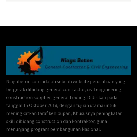
Niagabeton.com adalah sebuah website perusahaan yang
bergerak dibidang general contractor, civil engineering,
construction supplier, general trading. Didirikan pada
tanggal 15 Oktober 2018, dengan tujuan utama untuk
meningkatkan taraf kehidupan, Khususnya peningkatan
skill dibidang construction dan kontraktor, guna
menunjang program pembangunan Nasional.