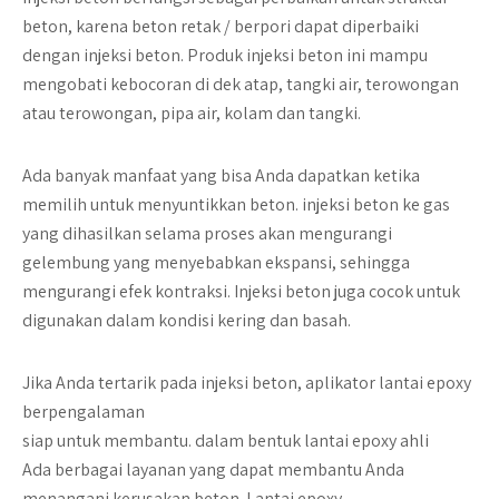
beton, karena beton retak / berpori dapat diperbaiki
dengan injeksi beton. Produk injeksi beton ini mampu
mengobati kebocoran di dek atap, tangki air, terowongan
atau terowongan, pipa air, kolam dan tangki.
Ada banyak manfaat yang bisa Anda dapatkan ketika
memilih untuk menyuntikkan beton. injeksi beton ke gas
yang dihasilkan selama proses akan mengurangi
gelembung yang menyebabkan ekspansi, sehingga
mengurangi efek kontraksi. Injeksi beton juga cocok untuk
digunakan dalam kondisi kering dan basah.
Jika Anda tertarik pada injeksi beton, aplikator lantai epoxy
berpengalaman
siap untuk membantu. dalam bentuk lantai epoxy ahli
Ada berbagai layanan yang dapat membantu Anda
menangani kerusakan beton. Lantai epoxy