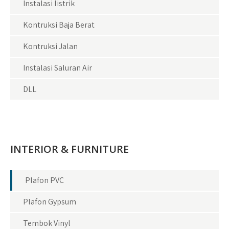
Instalasi listrik
Kontruksi Baja Berat
Kontruksi Jalan
Instalasi Saluran Air
DLL
INTERIOR & FURNITURE
Plafon PVC
Plafon Gypsum
Tembok Vinyl