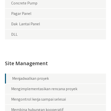
Concrete Pump
Pagar Panel
Dak Lantai Panel
DLL
Site Management
Menjadwalkan proyek
Mengimplementasikan rencana proyek
Mengontrol kerja sampai selesai
Membina hubungan kooperatif