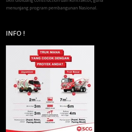
skill dibidang construction dan kontraktor, guna
menunjang program pembangunan Nasional.
INFO !