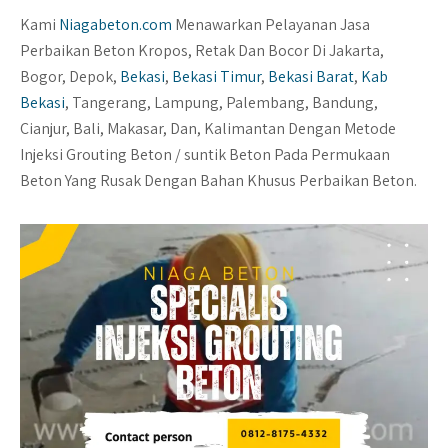
Kami
Niagabeton.com
Menawarkan Pelayanan Jasa
Perbaikan Beton Kropos, Retak Dan Bocor Di Jakarta,
Bogor, Depok,
Bekasi
,
Bekasi Timur
,
Bekasi Barat
,
Kab
Bekasi
, Tangerang, Lampung, Palembang, Bandung,
Cianjur, Bali, Makasar, Dan, Kalimantan Dengan Metode
Injeksi Grouting Beton / suntik Beton Pada Permukaan
Beton Yang Rusak Dengan Bahan Khusus Perbaikan Beton.