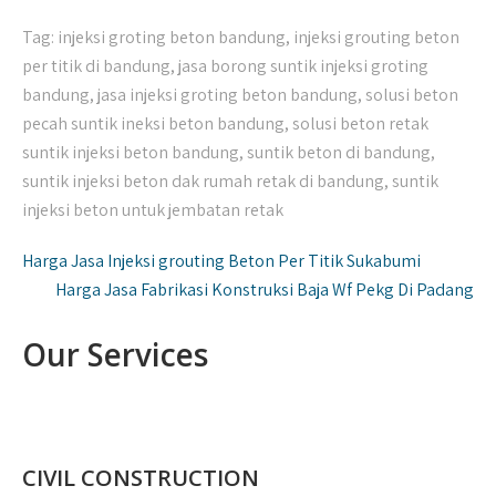
Tag:
injeksi groting beton bandung
,
injeksi grouting beton
per titik di bandung
,
jasa borong suntik injeksi groting
bandung
,
jasa injeksi groting beton bandung
,
solusi beton
pecah suntik ineksi beton bandung
,
solusi beton retak
suntik injeksi beton bandung
,
suntik beton di bandung
,
suntik injeksi beton dak rumah retak di bandung
,
suntik
injeksi beton untuk jembatan retak
Navigasi
Harga Jasa Injeksi grouting Beton Per Titik Sukabumi
pos
Harga Jasa Fabrikasi Konstruksi Baja Wf Pekg Di Padang
Our Services
CIVIL CONSTRUCTION