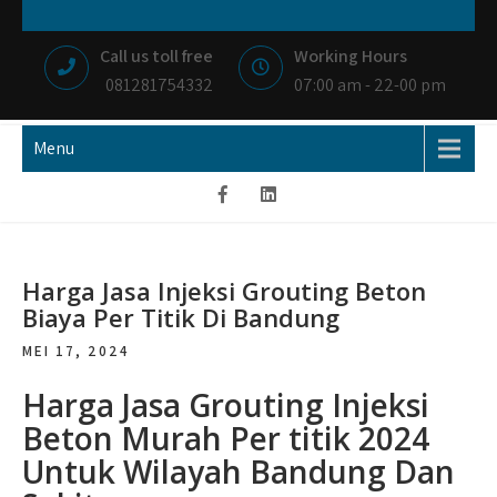
Skip
NIAGA BETON
MEMBANGUN NEGRI DENGAN IKHLAS HATI
to
Call us toll free
Working Hours
content
081281754332
07:00 am - 22-00 pm
Menu
Harga Jasa Injeksi Grouting Beton
Biaya Per Titik Di Bandung
MEI 17, 2024
Harga Jasa Grouting Injeksi
Beton Murah Per titik 2024
Untuk Wilayah Bandung Dan