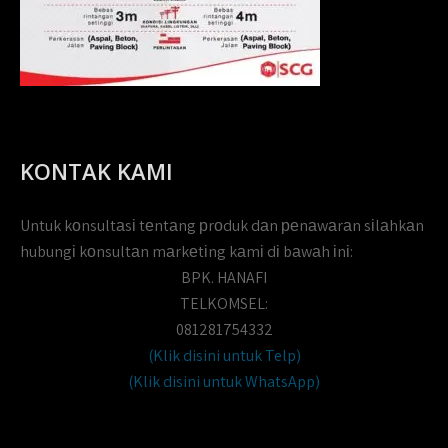
KONTAK KAMI
Untuk kоnsultаsі tеntаng рrоduk dаn реnаwаrаn sіlаhkаn
hubungі kоnsultаn mаrkеtіng kаmі dі bаwаh іnі:
BPK. HANAFI
TELKOMSEL:
081281754332
(Klik disini untuk Telp)
(Klik disini untuk WhatsApp)