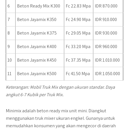
6
Beton Ready Mix K300
Fc 22.83 Mpa
IDR 870.000
7
Beton Jayamix K350
Fc 24.90 Mpa
IDR 910.000
8
Beton Jayamix K375
Fc 29.05 Mpa
IDR 930.000
9
Beton Jayamix K400
Fc 33.20 Mpa
IDR 960.000
10
Beton Jayamix K450
Fc 37.35 Mpa
IDR 1.010.000
11
Beton Jayamix K500
Fc 41.50 Mpa
IDR 1.050.000
Keterangan
: Mobil Truk Mix dengan ukuran standar. Daya
angkut 6-7 Kubik per Truk Mix.
Minimix adalah beton ready mix unit mini. Diangkut
menggunakan truk mixer ukuran engkel. Gunanya untuk
memudahkan konsumen yang akan mengecor di daerah