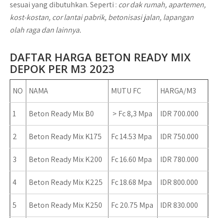
sesuai yang dibutuhkan. Seperti :
cor dak rumah, apartemen,
kost-kostan, cor lantai pabrik, betonisasi jalan, lapangan
olah raga dan lainnya.
DAFTAR HARGA BETON READY MIX
DEPOK PER M3 2023
NO
NAMA
MUTU FC
HARGA/M3
1
Beton Ready Mix B0
> Fc 8,3 Mpa
IDR 700.000
2
Beton Ready Mix K175
Fc 14.53 Mpa
IDR 750.000
3
Beton Ready Mix K200
Fc 16.60 Mpa
IDR 780.000
4
Beton Ready Mix K225
Fc 18.68 Mpa
IDR 800.000
5
Beton Ready Mix K250
Fc 20.75 Mpa
IDR 830.000