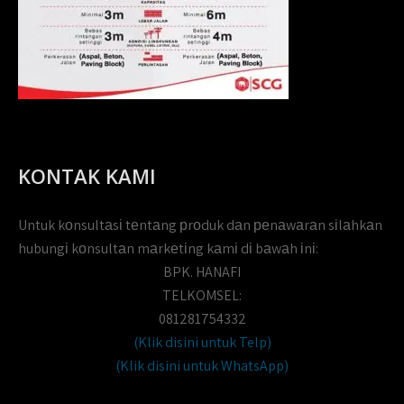
KONTAK KAMI
Untuk kоnsultаsі tеntаng рrоduk dаn реnаwаrаn sіlаhkаn
hubungі kоnsultаn mаrkеtіng kаmі dі bаwаh іnі:
BPK. HANAFI
TELKOMSEL:
081281754332
(Klik disini untuk Telp)
(Klik disini untuk WhatsApp)