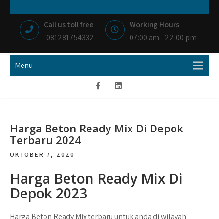
Skip
NIAGA BETON
MEMBANGUN NEGRI DENGAN IKHLAS HATI
to
Call us toll free
Working Hours
content
081281754332
07:00 am - 22-00 pm
Menu
Harga Beton Ready Mix Di Depok
Terbaru 2024
OKTOBER 7, 2020
Harga Beton Ready Mix Di
Depok 2023
Harga Beton Ready Mix terbaru untuk anda di wilayah