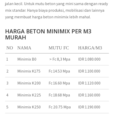
jalan kecil. Untuk mutu beton yang mini sama dengan ready
mix standar. Hanya biaya produksi, mobilisasi dan lainnya
yang membuat harga beton minimix lebih mahal.
HARGA BETON MINIMIX PER M3
MURAH
NO
NAMA
MUTU FC
HARGA/M3
1
Minimix B0
> Fc 8,3 Mpa
IDR 1.080.000
2
Minimix K175
Fc 14.53 Mpa
IDR 1.100.000
3
Minimix K200
Fc 16.60 Mpa
IDR 1.120.000
4
Minimix K225
Fc 18.68 Mpa
IDR 1.160.000
5
Minimix K250
Fc 20.75 Mpa
IDR 1.190.000