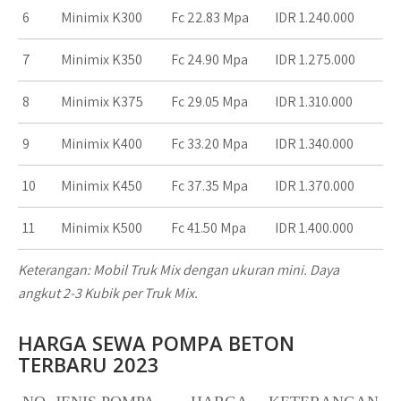
6
Minimix K300
Fc 22.83 Mpa
IDR 1.240.000
7
Minimix K350
Fc 24.90 Mpa
IDR 1.275.000
8
Minimix K375
Fc 29.05 Mpa
IDR 1.310.000
9
Minimix K400
Fc 33.20 Mpa
IDR 1.340.000
10
Minimix K450
Fc 37.35 Mpa
IDR 1.370.000
11
Minimix K500
Fc 41.50 Mpa
IDR 1.400.000
Keterangan
: Mobil Truk Mix dengan ukuran mini. Daya
angkut 2-3 Kubik per Truk Mix.
HARGA SEWA POMPA BETON
TERBARU 2023