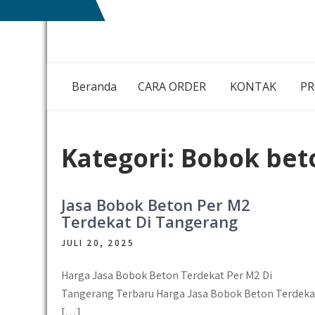
Skip
NIAGA
MEMBANGUN
to
BETON
NEGRI
content
DENGAN
IKHLAS HATI
Beranda
CARA ORDER
KONTAK
P
Kategori:
Bobok bet
Jasa Bobok Beton Per M2
Terdekat Di Tangerang
JULI 20, 2025
Harga Jasa Bobok Beton Terdekat Per M2 Di
Tangerang Terbaru Harga Jasa Bobok Beton Terdeka
[…]