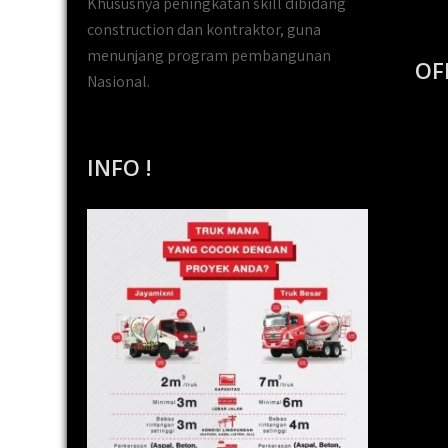
Khususnya peningkatan skill dibidang
construction dan kontraktor, guna
menunjang program pembangunan
OF
Nasional.
INFO !