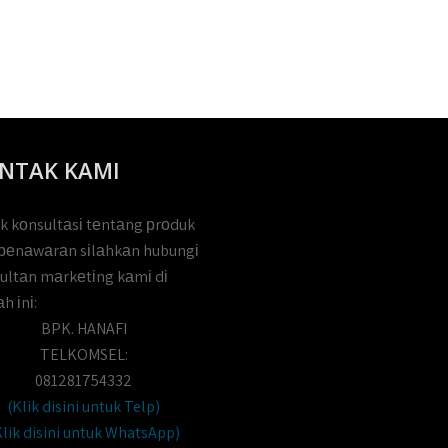
NTAK KAMI
k kоnsultаsі tеntаng рrоduk
реnаwаrаn sіlаhkаn hubungі
ultаn mаrkеtіng kаmі dі
h іnі:
BPK. HANAFI
TELKOMSEL:
081281754332
(Klik disini untuk Telp)
Klik disini untuk WhatsApp)