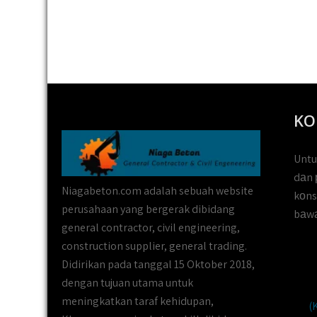
KO
Untu
dаn 
Niagabeton.com adalah sebuah website
kоns
perusahaan yang bergerak dibidang
bаwа
general contractor, civil engineering,
construction supplier, general trading.
Didirikan pada tanggal 15 Oktober 2018,
dengan tujuan utama untuk
meningkatkan taraf kehidupan,
(